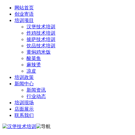
网站首页
创业寄语
培训项目
汉堡技术培训
炸鸡技术培训
披萨技术培训
饮品技术培训
黄焖鸡米饭
酸菜鱼
麻辣烫
凉皮
培训政策
新闻中心
新闻资讯
行业动态
培训现场
店面展示
联系我们